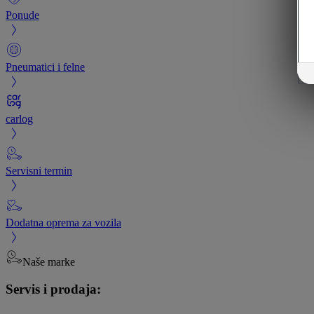
Ponude
Pneumatici i felne
carlog
Servisni termin
Dodatna oprema za vozila
Naše marke
Servis i prodaja: