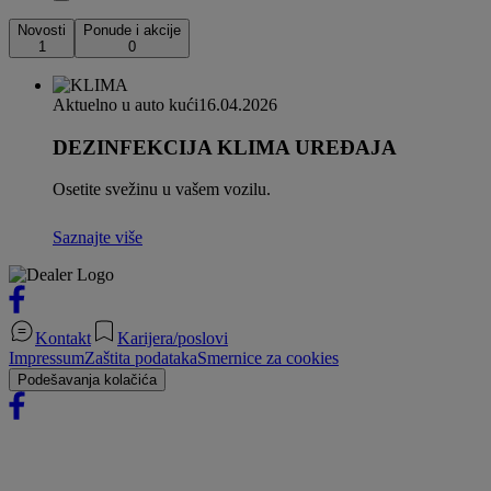
Novosti
Ponude i akcije
1
0
Aktuelno u auto kući
16.04.2026
DEZINFEKCIJA KLIMA UREĐAJA
Osetite svežinu u vašem vozilu.
Saznajte više
Kontakt
Karijera/poslovi
Impressum
Zaštita podataka
Smernice za cookies
Podešavanja kolačića