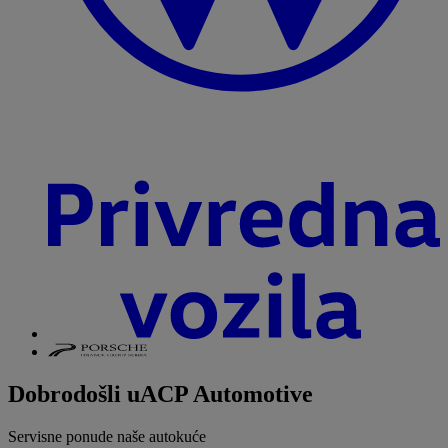
Dobrodošli u
ACP Automotive
Servisne ponude naše autokuće