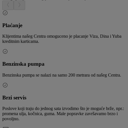
Plaćanje
Klijentima našeg Centra omoguceno je placanje Viza, Dina i Yuba
kreditnim karticama.
Benzinska pumpa
Benzinska pumpa se nalazi na samo 200 metrara od našeg Centra.
Brzi servis
Poslove koji traju do jednog sata izvodimo što je moguće brže, npr.:
promena ulja, kočnica, guma. Male popravke završavamo brzo i
povoljno.