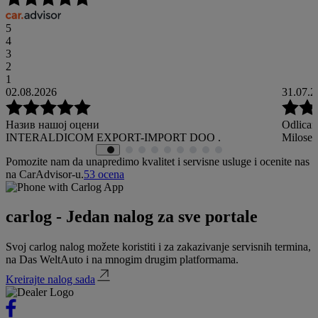
5
4
3
2
1
02.08.2026
31.07.2
Назив нашој оцени
Odlican
INTERALDICOM EXPORT-IMPORT DOO .
Milosev
Pomozite nam da unapredimo kvalitet i servisne usluge i ocenite nas
na CarAdvisor-u.
53
ocena
carlog - Jedan nalog za sve portale
Svoj carlog nalog možete koristiti i za zakazivanje servisnih termina,
na Das WeltAuto i na mnogim drugim platformama.
Kreirajte nalog sada