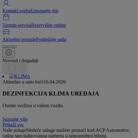
Kontakt osoba
Upoznajte tim
Termin-servisa
Rezervišite online
Aktuelne ponude
Pogledajte sada
Novosti i događaji
Aktuelno u auto kući
16.04.2026
DEZINFEKCIJA KLIMA UREĐAJA
Osetite svežinu u vašem vozilu.
Saznajte više
Prikaži sve
Naše usluge
Sledeće usluge možete pronaći kod ACP Automotive,
vašeg specijalizovanog partnera u neposrednoj blizini.